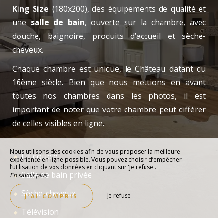
King Size
(180x200), des équipements de qualité et
une
salle de bain
, ouverte sur la chambre, avec
douche, baignoire, produits d’accueil et sèche-
cheveux.
Chaque chambre est unique, le Château datant du
16ème siècle. Bien que nous mettions en avant
toutes nos chambres dans les photos, il est
important de noter que votre chambre peut différer
de celles visibles en ligne.
Nous utilisons des cookies afin de vous proposer la meilleure
Lit double
expérience en ligne possible. Vous pouvez choisir d’empêcher
l’utilisation de vos données en cliquant sur 'Je refuse'.
Salle de bain privée
En savoir plus
Sèche-cheveux
Je refuse
J’AI COMPRIS
Télévision