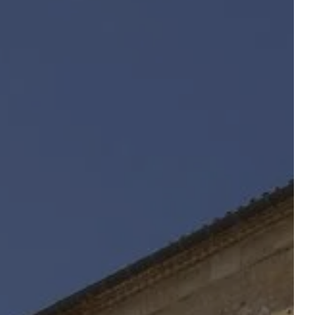
 table
réserver un événement
 CHAMBRE
Départ
Départ