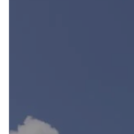
LE CHÂTEAU DE SANSE
Réserver
Dans un écrin de verdure, à une vingtaine de
kilomètres de Saint-Emilion, le Château de
Sanse vous ouvre ses portes pour toutes
vos haltes touristiques ou professionnelles,
pour vos événements comme pour vos
vacances. Laissez-vous charmer par
l’ambiance authentique, le calme et le cadre
idyllique de notre château-hôtel proche de