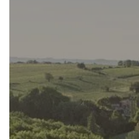
LE CHÂTEAU DE SANSE
Réserver
Dans un écrin de verdure, à une vingtaine de
kilomètres de Saint-Emilion, le Château de
Sanse vous ouvre ses portes pour toutes
vos haltes touristiques ou professionnelles,
pour vos événements comme pour vos
vacances. Laissez-vous charmer par
l’ambiance authentique, le calme et le cadre
idyllique de notre château-hôtel proche de