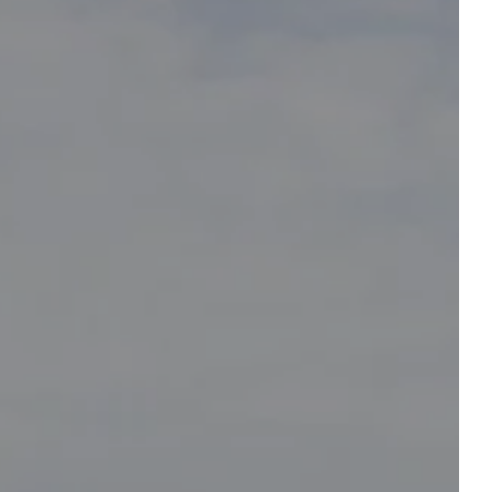
 table
réserver un événement
 CHAMBRE
Départ
Départ