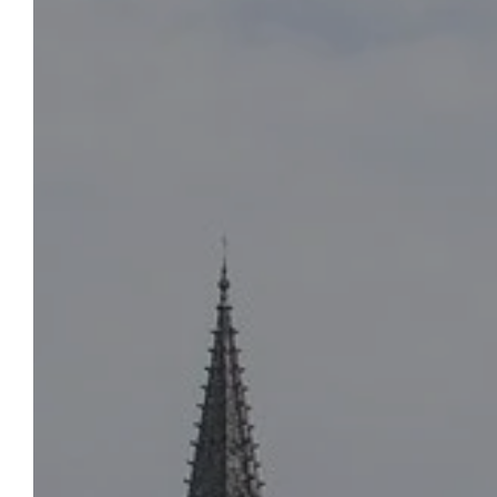
LE CHÂTEAU DE SANSE
Réserver
Dans un écrin de verdure, à une vingtaine de
kilomètres de Saint-Emilion, le Château de
Sanse vous ouvre ses portes pour toutes
vos haltes touristiques ou professionnelles,
pour vos événements comme pour vos
vacances. Laissez-vous charmer par
l’ambiance authentique, le calme et le cadre
idyllique de notre château-hôtel proche de