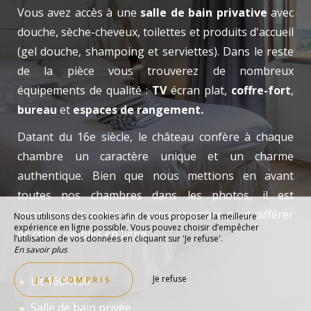
Vous avez accès à une
salle de bain privative
avec
douche, sèche-cheveux, toilettes et produits d'accueil
(gel douche, shampoing et serviettes). Dans le reste
de la pièce vous trouverez de nombreux
équipements de qualité :
TV
écran plat,
coffre-fort
,
bureau
et
espaces de rangement.
Datant du 16e siècle, le château confère à chaque
chambre un caractère unique et un charme
authentique. Bien que nous mettions en avant
toutes nos chambres dans les photos, il est
important de noter que votre chambre peut différer
Nous utilisons des cookies afin de vous proposer la meilleure
expérience en ligne possible. Vous pouvez choisir d’empêcher
de celles visibles en ligne.
l’utilisation de vos données en cliquant sur 'Je refuse'.
En savoir plus
Je refuse
Lit 160X190
J’AI COMPRIS
Salle de bain privée