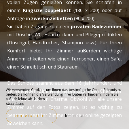
vollen Zügen genießen können. Sie schlafen in
einem
Kingsize-Doppelbett
(180 x 200) oder auf
Anfrage in
zwei Einzelbetten
(90 x 200).
Sie haben Zugang zu einem
privaten Badezimmer
mit Dusche, WC, Haartrockner und Pflegeprodukten
(Duschgel, Handtücher, Shampoo usw.). Für Ihren
Komfort bietet Ihr Zimmer außerdem wichtige
Annehmlichkeiten wie einen Fernseher, einen Safe,
einen Schreibtisch und Stauraum.
Das Schloss stammt aus dem 16. Jahrhundert und
Wir verwenden Cookies, um Ihnen das bestmögliche Online-Erlebnis zu
verleiht jedem Zimmer einen einzigartigen Charakter
bieten. Sie können die Verwendung Ihrer Daten verhindern, indem Sie
und authentischen Charme. Obwohl wir alle unsere
auf 'Ich lehne ab' klicken.
Mehr lesen
Zimmer auf den Fotos zeigen, ist es wichtig zu
beachten, dass Ihr Zimmer von den online gezeigten
Ich lehne ab
ICH VERSTEHE
abweichen kann.