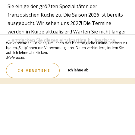
Sie einige der größten Spezialitäten der
französischen Küche zu. Die Saison 2026 ist bereits
ausgebucht. Wir sehen uns 2027! Die Termine
werden in Kürze aktualisiert! Warten Sie nicht länger
– entdecken Sie dieses einzigartige kulinarische
Wir verwenden Cookies, um Ihnen das bestmögliche Online-Erlebnis zu
Erlebnis!
bieten. Sie können die Verwendung Ihrer Daten verhindern, indem Sie
auf 'Ich lehne ab' klicken.
Mehr lesen
Ich lehne ab
ICH VERSTEHE
BESTE PREISE GARANTIERT
BUCHEN SIE JETZT !
Um Ihren Aufenthalt im Château de Sanse zum besten
Preis zu genießen, buchen Sie Ihr Zimmer oder Ihre