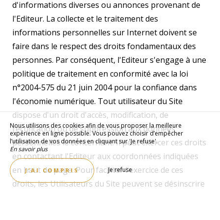
d'informations diverses ou annonces provenant de
l'Editeur. La collecte et le traitement des
informations personnelles sur Internet doivent se
faire dans le respect des droits fondamentaux des
personnes. Par conséquent, l'Editeur s'engage à une
politique de traitement en conformité avec la loi
n°2004-575 du 21 juin 2004 pour la confiance dans
l'économie numérique. Tout utilisateur du Site
dispose d'un droit d'accès, modification, de
Nous utilisons des cookies afin de vous proposer la meilleure
rectification ou de suppression aux données
expérience en ligne possible. Vous pouvez choisir d’empêcher
l’utilisation de vos données en cliquant sur 'Je refuse'.
personnelles le concernant. Il peut exercer ces droits
En savoir plus
en contactant l'Editeur aux coordonnées indiquées
en haut de page. Pour faciliter l'exercice de ces
Je refuse
J’AI COMPRIS
droits, les Utilisateurs du Site peuvent se désinscrire
en cliquant sur les liens hypertextes de
désinscription présents sur les mails adressés. Les