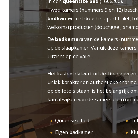
in een
queensize bed
(160x200).
voor uw evenementen als voor uw vakantie.
Twee kamers (nummers 9 en 12) besch
HO
ONTVANGST
Laat u betoveren door de authentieke sfeer,
badkamer
met douche, apart toilet, f
de rust en het idyllische kader van ons
welkomstproducten (douchegel, shamp
kasteelhotel nabij Saint-Emilion.
De
badkamers
van de kamers (nummer
op de slaapkamer. Vanuit deze kamers 
uitzicht op de vallei.
Het kasteel dateert uit de 16e eeuw en
uniek karakter en authentieke charme
op de foto's staan, is het belangrijk 
kan afwijken van de kamers die u online
Queensize bed
Tel
Eigen badkamer
Klu