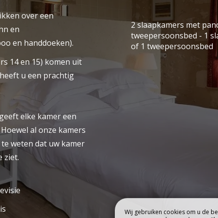
ikken over een
TEL
KAMERS & SUIT
2 slaapkamers met pano
öhn en
tweepersoonsbed - 1 s
oo en handdoeken).
of 1 tweepersoonsbed
Boek
s 14 en 15) komen uit
heeft u een prachtig
 geeft elke kamer een
. Hoewel al onze kamers
om te weten dat uw kamer
 ziet.
evisie
is
Wij gebruiken cookies om u de bes