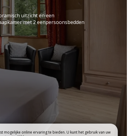
RESTAURANT
ES
ramisch uitzicht en een
laapkamer met 2 eenpersoonsbedden
t mogelijke online ervaring te bieden. U kunt het gebruik van uw