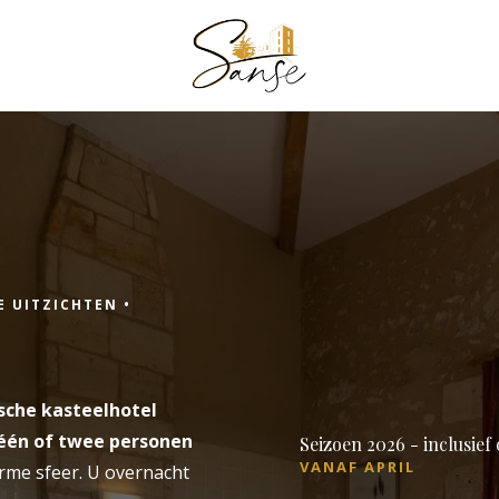
boek een kamer
een tafel b
E UITZICHTEN •
BOEK EEN 
Aankomst
sche kasteelhotel
één of twee personen
Seizoen 2026 - inclusief 
Aankomst
VANAF APRIL
rme sfeer. U overnacht