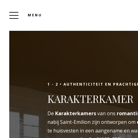
MENU
SANSE KASTEEL
Reserveren
1 - 2 •
AUTHENTICITEIT EN PRACHTIG
KARAKTERKAMER
In een groene omgeving, op ongeveer
De
Karakterkamers
van ons
romanti
twintig kilometer van Saint-Emilion, opent
nabij Saint-Emilion zijn ontworpen om
het Château de Sanse zijn deuren voor al uw
te huisvesten in een aangename en wa
toeristische of professionele haltes, zowel