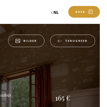
NL
BOEK
TERUGKEER
BILDER
oeken
boek een evenement
KAMER
Vertrek
ontbijt
165 €
Vertrek